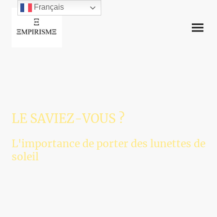
Français
LE SAVIEZ-VOUS ?
L'importance de porter des lunettes de
soleil
Les lunettes de soleil sont conciderées comme des accessoires de mode
et offrent des fonctionnalités utiles en plus du style et d'une apparence
tendance. Le but des lunettes de soleil est de protéger les yeux des
rayons éblouissants du soleil.
En janvier 2023, selon une étude du National Eye Institute, des médecins
et des chercheurs ont découvert que certains facteurs, dont une